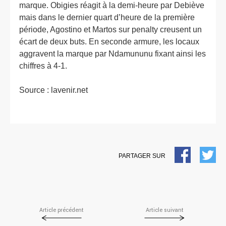
marque. Obigies réagit à la demi-heure par Debiève
mais dans le dernier quart d’heure de la première
période, Agostino et Martos sur penalty creusent un
écart de deux buts. En seconde armure, les locaux
aggravent la marque par Ndamununu fixant ainsi les
chiffres à 4-1.
Source :
lavenir.net
FACEBOOK
TW
PARTAGER SUR
Article précédent
Article suivant