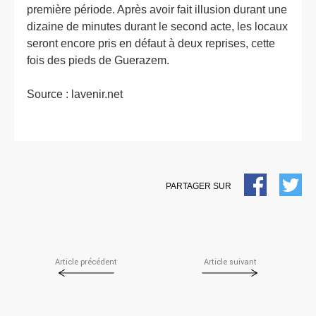
première période. Après avoir fait illusion durant une
dizaine de minutes durant le second acte, les locaux
seront encore pris en défaut à deux reprises, cette
fois des pieds de Guerazem.
Source :
lavenir.net
FACEBOOK
TW
PARTAGER SUR
Article précédent
Article suivant